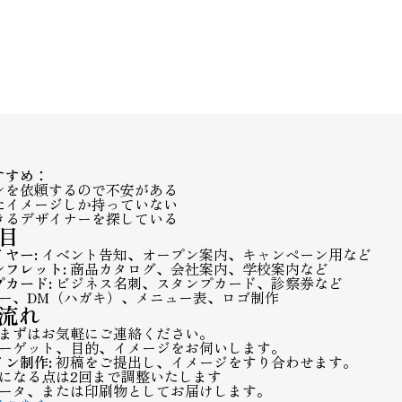
すすめ：
ンを依頼するので不安がある
たイメージしか持っていない
きるデザイナーを探している
目
ヤー:
イベント告知、オープン案内、キャンペーン用など
フレット:
商品カタログ、会社案内、学校案内など
カード:
ビジネス名刺、スタンプカード、診察券など
ー、DM（ハガキ）、メニュー表、ロゴ制作
の流れ
まずはお気軽にご連絡ください。
ーゲット、目的、イメージをお伺いします。
ン制作:
初稿をご提出し、イメージをすり合わせます。
になる点は2回まで調整いたします
ータ、または印刷物としてお届けします。