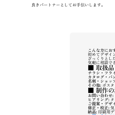
良きパートナーとしてお手伝いします。
こんな方にお
初めてデザイ
ざっくりとし
気軽に相談で
■ 取扱品
チラシ・フライ
カタログ・パン
名刺・ショップ
その他:
ポスタ
■ 制作
お問い合わせ:
ヒアリング:
タ
ご提案・デザイ
修正・校正:
気
納品:
印刷用デ